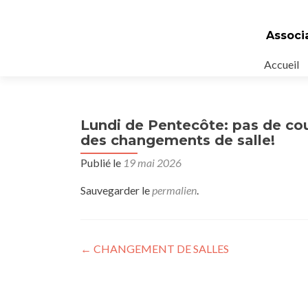
Associ
Aller
Accueil
au
contenu
principal
Lundi de Pentecôte: pas de cours
des changements de salle!
Publié le
19 mai 2026
Sauvegarder le
permalien
.
Navigation
←
CHANGEMENT DE SALLES
de
l’article