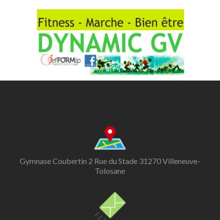
Gymnase Coubertin 2 Rue du Stade 31270 Villeneuve-
Tolosane